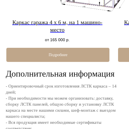
надежном доме стала ближе!
и сухом гараже! ЛСТК-гаражи
Технология ЛСТК позволяет построить
возводятся, сохраняют тепло
комфортное жилье за 1-3 месяца с
десятилетиями. Идеальное р
гарантией. Экономия до 30% без потери
по цене на 40% ниже кирпичн
Каркас гаража 4 х 6 м, на 1 машино-
К
качества!
аналогов.
место
от 165 000
р.
Подробнее
Дополнительная информация
Заполните форму
Наш менеджер свяжется с вами для
- Ориентировочный срок изготовления ЛСТК каркаса – 14
уточнения деталей
дней;
- При необходимости мы можем организовать: доставку,
сборку ЛСТК панелей, общую сборку и установку ЛСТК
каркаса на месте нашими силами, шеф-монтаж с выездом
нашего специалиста;
- Вся продукция имеет необходимые сертификаты
соответствия;