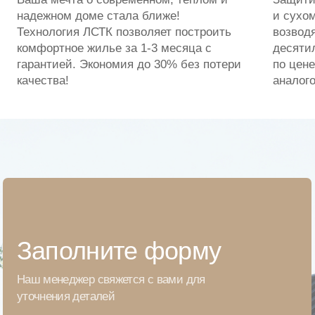
навигация
связаться
Бизнесу
+7 (495) 150-17-50
info@timesteel.ru
Кейсы
по общим вопросам
Калькулятор
+7 (495) 126-46-71
Контакты
mail@timesteel.ru
Блог
отдел продаж
О компании
адрес
Московская область, г. Дубна, ул. Дачная, д. 2Б,
помещ. 1
Пн - Пт с 9:00 до 18:00