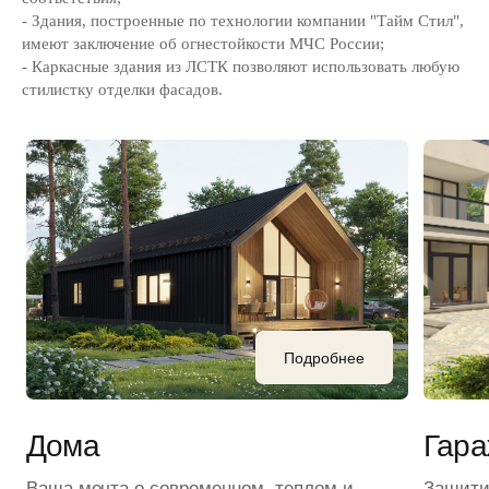
- Здания, построенные по технологии компании "Тайм Стил",
имеют заключение об огнестойкости МЧС России;
- Каркасные здания из ЛСТК позволяют использовать любую
стилистку отделки фасадов.
Я подтверждаю ознакомление с
Политикой
конфиденциальности
Я подтверждаю ознакомление и даю
Согласие на
обработку моих персональных данных
в порядке и на
условиях, указанных в
Пользовательском соглашении
Отправить