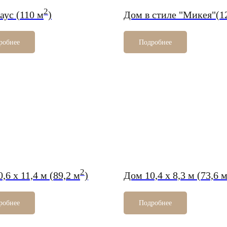
2
аус (110 м
)
Дом в стиле "Микея"(1
робнее
Подробнее
2
,6 х 11,4 м (89,2 м
)
Дом 10,4 х 8,3 м (73,6 
робнее
Подробнее