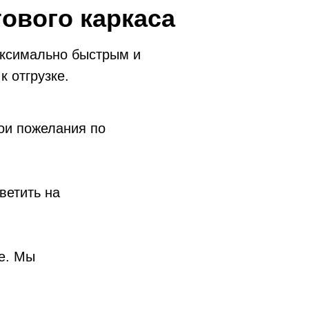
тового каркаса
аксимально быстрым и
к отгрузке.
ои пожелания по
ветить на
е. Мы