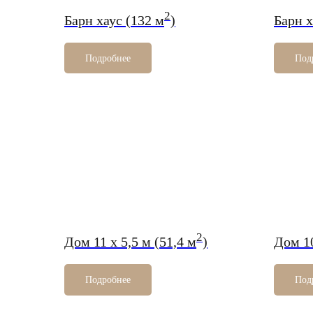
2
Барн хаус (132 м
)
Барн х
Подробнее
Под
2
Дом 11 х 5,5 м (51,4 м
)
Дом 10
Подробнее
Под