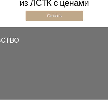
из ЛСТК с ценами
Скачать
ьство