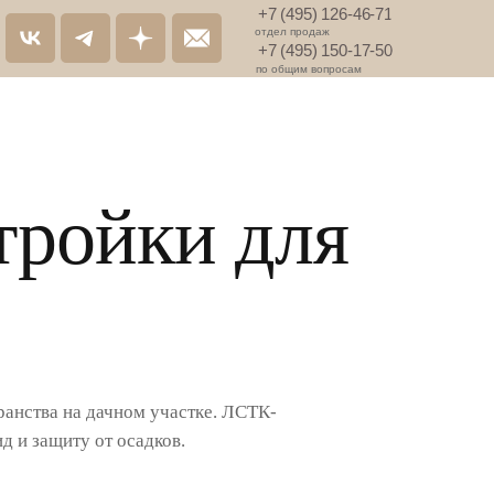
+7 (495) 126-46-71
отдел продаж
+7 (495) 150-17-50
по общим вопросам
тройки для
анства на дачном участке. ЛСТК-
д и защиту от осадков.