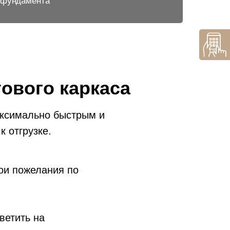
о фундамента
тового каркаса
аксимально быстрым и
к отгрузке.
ои пожелания по
ветить на