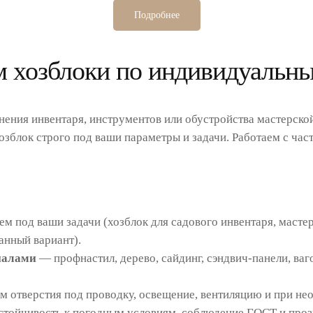
Подробнее
 хозблоки по индивидуальн
ения инвентаря, инструментов или обустройства мастерской
зблок строго под ваши параметры и задачи. Работаем с час
 под ваши задачи (хозблок для садового инвентаря, мастерс
нный вариант).
иалами
— профнастил, дерево, сайдинг, сэндвич-панели, ваг
 отверстия под проводку, освещение, вентиляцию и при не
стойчивость к погодным условиям, соблюдение ГОСТ и про