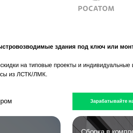
ыстровозводимые здания под ключ или мон
скидки на типовые проекты и индивидуальные 
асы из ЛСТК/ЛМК.
ером
Зарабатывайте н
Сборка в компл