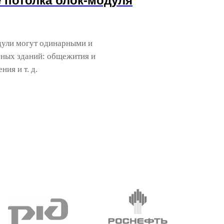
 потолка блок-модуля
одули могут одинарными и
чных зданий: общежития и
ия и т. д.