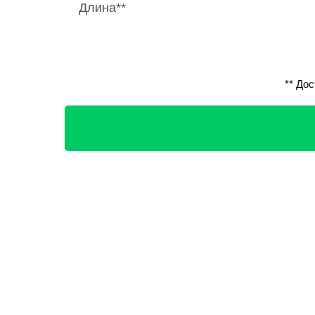
Длина**
** До