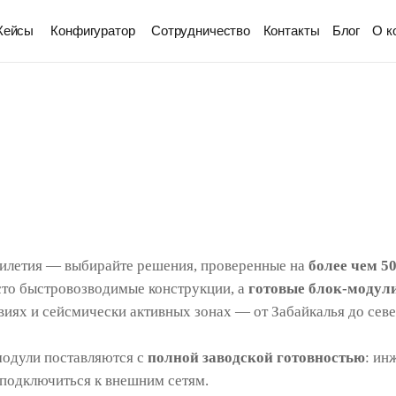
Кейсы
Конфигуратор
Сотрудничество
Контакты
Блог
О к
ятилетия — выбирайте решения, проверенные на
более чем 5
сто быстровозводимые конструкции, а
готовые блок-модули
иях и сейсмически активных зонах — от Забайкалья до сев
модули поставляются с
полной заводской готовностью
: ин
 подключиться к внешним сетям.