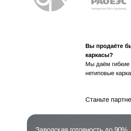
Вы продаёте б
каркасы?
Мы даём гибкие 
нетиповые карк
Станьте партн
Заводская готовность до 90%