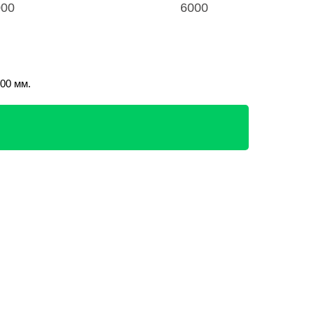
000
6000
00 мм.